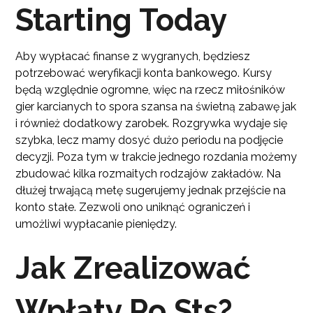
Starting Today
Aby wypłacać finanse z wygranych, będziesz
potrzebować weryfikacji konta bankowego. Kursy
będą względnie ogromne, więc na rzecz miłośników
gier karcianych to spora szansa na świetną zabawę jak
i również dodatkowy zarobek. Rozgrywka wydaje się
szybka, lecz mamy dosyć dużo periodu na podjęcie
decyzji. Poza tym w trakcie jednego rozdania możemy
zbudować kilka rozmaitych rodzajów zakładów. Na
dłużej trwającą metę sugerujemy jednak przejście na
konto stałe. Zezwoli ono uniknąć ograniczeń i
umożliwi wypłacanie pieniędzy.
Jak Zrealizować
Wpłaty Po Sts?