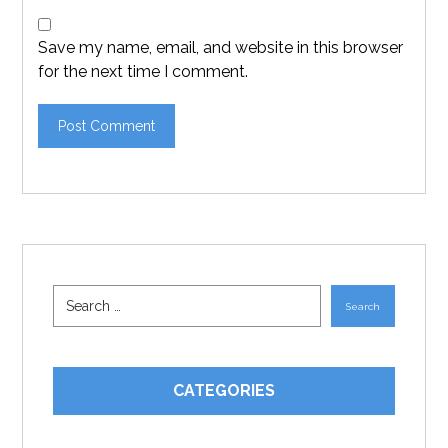
Save my name, email, and website in this browser
for the next time I comment.
CATEGORIES