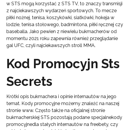
w STS mogą korzystać z STS TV, to znaczy transmisji
z najciekawszych wydarzeń sportowych. To mecze
piłki nożnej, tenisa, koszykówki, siatkówki, hokeja w
lodzie, tenisa stołowego, badmintona, piłki ręcznej czy
baseballa. Jako pewien z niewielu bukmacherów od
momentu 2021 roku zapewnia również przeglądanie
gal UFC, czyli najciekawszych stroll MMA.
Kod Promocyjn Sts
Secrets
Krótki opis bukmachera i opinie internautów na jego
temat. Kody promocyjne możemy znaleźć na naszej
stronie www. Często także na oficjalnej stronie
bukmacherskiej STS pozostają podane specjalnekody
promocyjnedla stałych internautów na freebety, czy