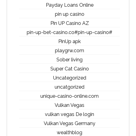
Payday Loans Online
pin up casino
Pin UP Casino AZ
pin-up-bet-casino.co#pin-up-casino#
PinUp apk
playgrw.com
Sober living
Super Cat Casino
Uncategorized
uncatgorized
unique-casino-online.com
Vulkan Vegas
vulkan vegas De login
Vulkan Vegas Germany
wealthblog