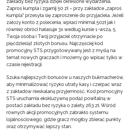
zakłady bez ryzyka dzięki określone wydarzenia.
Zaproś kumpla i zgarnij 50 zł – przy zakładce „zaproś
kumpla” przesyła się zaproszenie do przyjaciela. Jeżeli
założy konto z polecenia, wpłaci minimal 50zł jak i
również obróci hałasuje 3x według kursie 1-wszą. 5,
Twoja osoba i Twój przyjaciel otrzymacie po
pięćdziesiąt złotych bonusu. Najczęściej kod
promocyjny STS przygotowywany jest z myślą na
temat nowych graczach i możemy go wpisać tylko w
czasie rejestracji.
Szuka najlepszych bonusów u naszych bukmacherów,
aby minimalizować ryzyko utraty kasy i czerpać wraz
z zakładów nieskalaną przyjemność. Kod promocyjny
STS uruchamia ekskluzywną podaż powitalną w
postaci zakładu bez ryzyka o zalety 263 zł. Wśród
równych akcji promocyjnych zabrakło systemu
lojalnościowego, gdzie gracz mógłby zbierać punkty
oraz otrzymywać lepszy stan.