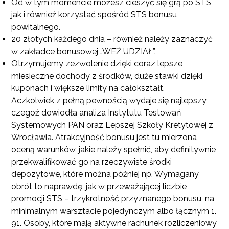
Od w tym momencie możesz cieszyć się grą po STS
jak i również korzystać spośród STS bonusu
powitalnego.
20 złotych każdego dnia – również należy zaznaczyć
w zakładce bonusowej „WEŹ UDZIAŁ”.
Otrzymujemy zezwolenie dzięki coraz lepsze
miesięczne dochody z środków, duże stawki dzięki
kuponach i większe limity na całokształt.
Aczkolwiek z pełną pewnością wydaje się najlepszy,
czegoż dowiodła analiza Instytutu Testowań
Systemowych PAN oraz Lepszej Szkoły Kretytowej z
Wrocławia. Atrakcyjność bonusu jest tu mierzona
oceną warunków, jakie należy spełnić, aby definitywnie
przekwalifikować go na rzeczywiste środki
depozytowe, które można później np. Wymagany
obrót to naprawdę, jak w przeważającej liczbie
promocji STS – trzykrotność przyznanego bonusu, na
minimalnym warsztacie pojedynczym albo łącznym 1.
91. Osoby, które mają aktywne rachunek rozliczeniowy