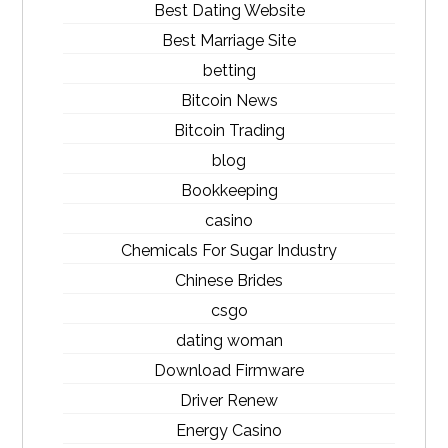
Best Dating Website
Best Marriage Site
betting
Bitcoin News
Bitcoin Trading
blog
Bookkeeping
casino
Chemicals For Sugar Industry
Chinese Brides
csgo
dating woman
Download Firmware
Driver Renew
Energy Casino