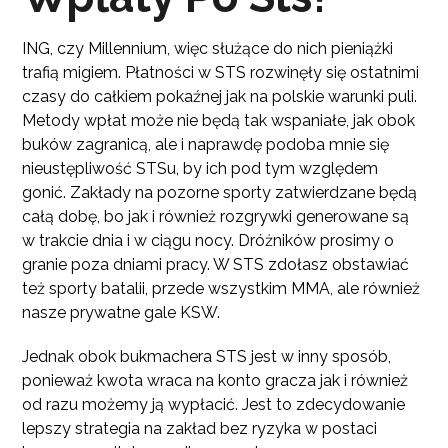
ING, czy Millennium, więc służące do nich pieniążki
trafią migiem. Płatności w STS rozwinęły się ostatnimi
czasy do całkiem pokaźnej jak na polskie warunki puli.
Metody wpłat może nie będą tak wspaniałe, jak obok
buków zagranicą, ale i naprawdę podoba mnie się
nieustępliwość STSu, by ich pod tym względem
gonić. Zakłady na pozorne sporty zatwierdzane będą
całą dobę, bo jak i również rozgrywki generowane są
w trakcie dnia i w ciągu nocy. Dróżników prosimy o
granie poza dniami pracy. W STS zdołasz obstawiać
też sporty batalii, przede wszystkim MMA, ale również
nasze prywatne gale KSW.
Jednak obok bukmachera STS jest w inny sposób,
ponieważ kwota wraca na konto gracza jak i również
od razu możemy ją wypłacić. Jest to zdecydowanie
lepszy strategia na zakład bez ryzyka w postaci