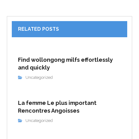
RELATED POSTS
Find wollongong milfs effortlessly
and quickly
Uncategorized
La femme Le plus important
Rencontres Angoisses
Uncategorized