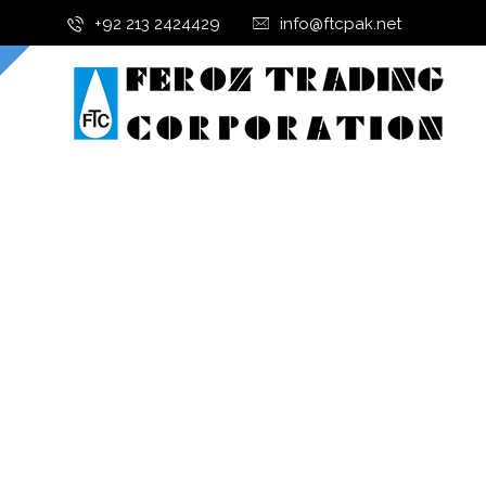
+92 213 2424429
info@ftcpak.net