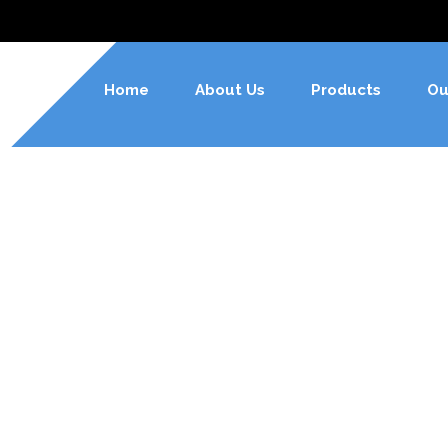
Home
About Us
Products
Ou
1XBET GIRIŞ